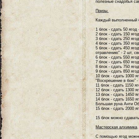
полезные снадобья са
Призы.
Каждый выполненный б
1 блок - сдать 50 ягод
2 блок - сдать 150 яго
3 блок - сдать 250 яго
4 блок - сдать 350 яг
5 блок - сдать 450 яго
отравлению" - 2 шт, св
6 блок - сдать 550 яго
7 блок - сдать 650 яго
8 блок - сдать 750 ягод
9 блок - сдать 850 яго
10 блок - сдать 1000 я
"Воскрешение в бою” -
11 блок - сдать 1150 я
12 блок - сдать 1300 я
13 блок - сдать 1450 я
14 блок - сдать 1650 я
Большая руна Анти Обе
15 блок - сдать 2000 я
15 блок можно сдавать
Мастерская алхимика
.
С помощью ягод можно