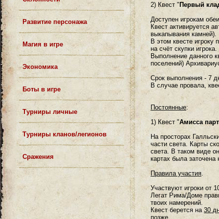
2) Квест "
Первый кла
Принцип
Игровые локации
Доступен игрокам обеи
Гастат
Развитие персонажа
Квесты в игре
Квест активируется ав
Боевые умения
Триарий
Легионы (кланы)
выкапывания камней).
В этом квесте игроку п
Параметры
Магия в игре
Салий
Виллы и замки
на счёт скупки игрока.
Магия путей
Достижения
Выполнение данного к
Арверн
Суд в игре
поселений) Архивариу
Света и тьмы
Экономика
Как проводить бои
Гельвет
Разное
Виды заработка
Высшая магия
Срок выполнения - 7 д
Виды боёв в игре
Белг
Бонусы
В случае провала, кве
Курс фермера
Боты в игре
Бонусы/пенальти
Друид
Корабел
Ополченцы
Предметы
Постоянные
:
Разбойники
Турниры личные
Государственный
Клоны
1) Квест "
Амисса пар
Кулачный
Турниры кланов/легионов
Рабы и боевые псы
На просторах Галльск
Всеобщий
части света. Карты ск
Оркуса
света. В таком виде о
Расовый
Сражения
PvP
картах была заточена к
Общие положения
Кулачная забава
Гладиаторов и боевых псов
Правила участия
.
Контроль города
Равеннская сеча
Участвуют игроки от 1
Контроль шахты
Галльско-Римское сражение
Легат Рима/Доме прав
Захват поселка
твоих намерений.
Квест берется на
30 д
Пещера Али-бабы
позже.