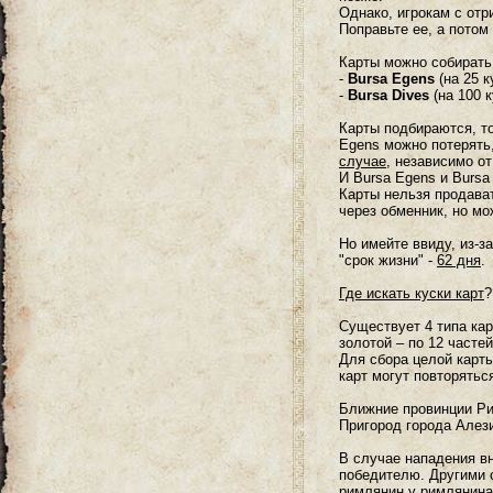
Однако, игрокам с отр
Захват форта
Поправьте ее, а потом
Захват виллы/замка
Карты можно собирать
Боевые вылазки
-
Bursa Egens
(на 25 к
-
Bursa Dives
(на 100 к
Карты подбираются, то
Egens можно потерять,
случае
, независимо от
И Bursa Egens и Bursa
Карты нельзя продават
через обменник, но мо
Но имейте ввиду, из-за
"срок жизни" -
62 дня
.
Где искать куски карт
?
Существует 4 типа ка
золотой – по 12 частей
Для сбора целой карты
карт могут повторять
Ближние провинции Ри
Пригород города Алез
В случае нападения вн
победителю. Другими с
римлянин у римлянина 