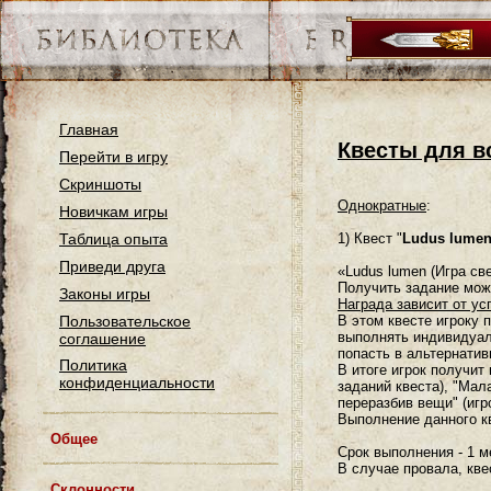
Главная
Квесты для в
Перейти в игру
Скриншоты
Однократные
:
Новичкам игры
Таблица опыта
1) Квест "
Ludus lumen 
Приведи друга
«Ludus lumen (Игра св
Получить задание можн
Законы игры
Награда зависит от ус
Пользовательское
В этом квесте игроку 
выполнять индивидуаль
соглашение
попасть в альтернатив
Политика
В итоге игрок получит
конфиденциальности
заданий квеста), "Мал
переразбив вещи" (игр
Выполнение данного к
Общее
Срок выполнения - 1 м
Расы в игре
В случае провала, кве
Смена расы
Склонности