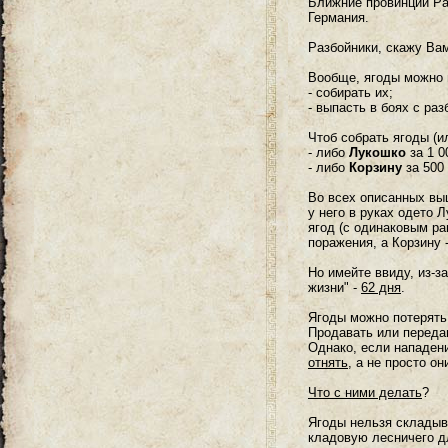
Ближние провинции Ра
Германия.
Разбойники, скажу Вам
Вообще, ягоды можно 
- собирать их;
- выпасть в боях с ра
Чтоб собрать ягоды (и
- либо
Лукошко
за 1 0
- либо
Корзину
за 500 
Во всех описанных выш
у него в руках одето Л
ягод (с одинаковым ра
поражения, а Корзину 
Но имейте ввиду, из-за
жизни" -
62 дня
.
Ягоды можно потерять 
Продавать или передав
Однако, если нападен
отнять
, а не просто он
Что с ними делать
?
Ягоды нельзя складыва
кладовую лесничего дл