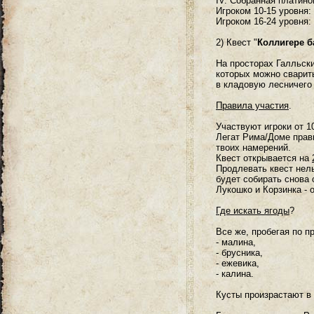
IV. Собранная платино
Игроком 10-15 уровня:
Игроком 16-24 уровня:
2) Квест "
Коллигере б
На просторах Галльск
которых можно сварить
в кладовую лесничего 
Правила участия
.
Участвуют игроки от 1
Легат Рима/Доме прав
твоих намерений.
Квест открывается на
Продлевать квест нель
будет собирать снова 
Лукошко и Корзинка - 
Где искать ягоды
?
Все же, пробегая по п
- малина,
- брусника,
- ежевика,
- калина.
Кусты произрастают в