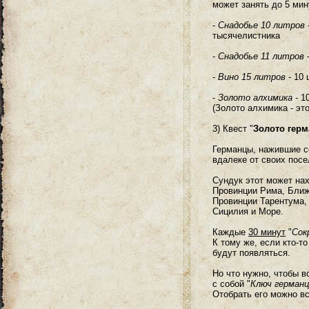
может занять до 5 мин
-
Снадобье 10 литров
тысячелистника
-
Снадобье 11 литров
-
-
Вино 15 литров
- 10 
-
Золото алхимика
- 1
(Золото алхимика - это
3) Квест "
Золото гер
Германцы, нажившие со
вдалеке от своих посе
Сундук этот может нах
Провинции Рима, Ближ
Провинции Тарентума,
Сицилия и Море.
Каждые
30 минут
"
Сок
К тому же, если кто-т
будут появляться.
Но что нужно, чтобы в
с собой "
Ключ германц
Отобрать его можно вс