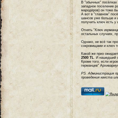
В "обычных" посёлках
западное поселение р
мародёров) он тоже бы
А вот в "главном" пос
шансов уже больше и и
получить ключ есть у 
Отнять "
Ключ германц
остальных случаях, пр
Однако, не всё так пр
сокровищами и ключ т
Какой же приз ожидает
2500 TL
. И нашедший с
Кроме того, если игро
германцев" Архивариус
PS. Администрация п
проведения квеста ил