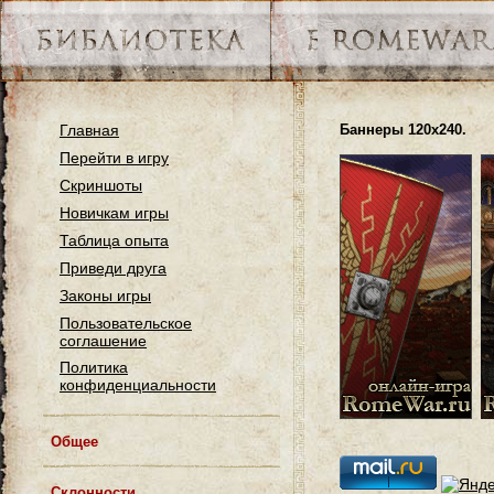
Главная
Баннеры 120х240.
Перейти в игру
Скриншоты
Новичкам игры
Таблица опыта
Приведи друга
Законы игры
Пользовательское
соглашение
Политика
конфиденциальности
Общее
Расы в игре
Смена расы
Склонности